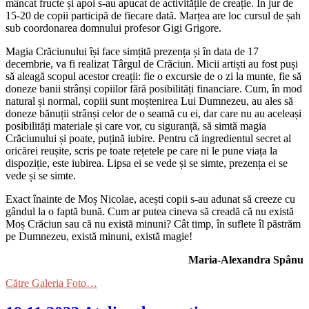
mâncat fructe și apoi s-au apucat de activitățile de creație. În jur de
15-20 de copii participă de fiecare dată. Marțea are loc cursul de șah
sub coordonarea domnului profesor Gigi Grigore.
Magia Crăciunului își face simțită prezența și în data de 17
decembrie, va fi realizat Târgul de Crăciun. Micii artiști au fost puși
să aleagă scopul acestor creații: fie o excursie de o zi la munte, fie să
doneze banii strânși copiilor fără posibilități financiare. Cum, în mod
natural și normal, copiii sunt moștenirea Lui Dumnezeu, au ales să
doneze bănuții strânși celor de o seamă cu ei, dar care nu au aceleași
posibilități materiale și care vor, cu siguranță, să simtă magia
Crăciunului și poate, puțină iubire. Pentru că ingredientul secret al
oricărei reușite, scris pe toate rețetele pe care ni le pune viața la
dispoziție, este iubirea. Lipsa ei se vede și se simte, prezența ei se
vede și se simte.
Exact înainte de Moș Nicolae, acești copii s-au adunat să creeze cu
gândul la o faptă bună. Cum ar putea cineva să creadă că nu există
Moș Crăciun sau că nu există minuni? Cât timp, în suflete îl păstrăm
pe Dumnezeu, există minuni, există magie!
Maria-Alexandra Spânu
Către Galeria Foto…