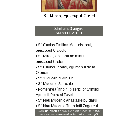
Sâmbata, 8 august
SFINTII ZILEI
• Sf. Cuvios Emilian Marturisitorul,
episcopul Cizicului
• Sf. Miron, facatorul de minuni,
episcopul Cretei
• Sf. Cuvios Teodor, egumenul de la
Oronon
• Sf. 2 Mucenici din Tir
• Sf. Mucenic Stirachie
• Pomenirea înnoirii bisericilor Sfintilor
Apostoli Petru si Pavel
• Sf. Nou Mucenic Anastasie bulgarul
• Sf. Nou Mucenic Triandafil Zagoreul
Click
pe sfinti
pentru Sinaxarul zilei sau click
aici pentru sinaxarul in format audio mp3