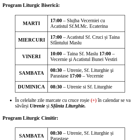
Program Liturgic Biserică:
17:00
– Slujba Vecerniei cu
MARTI
Acatistul Sf.M.Mc. Ecaterina
17:00
– Acatistul Sf. Cruci și Taina
MIERCURI
Sfântului Maslu
10:00
– Taina Sf. Maslu
17:00
–
VINERI
Vecernie şi Acatistul Bunei Vestiri
08:30
– Utrenie, Sf. Liturghie şi
SAMBATA
Parastase
1
7:00
– Vecernie
DUMINICA
08:30
– Utrenie si Sf. Liturghie
În celelalte zile marcate cu cruce roșie
(+)
în calendar se va
săvârși
Utrenie
și
Sfânta Liturghie.
Program Liturgic Cimitir:
08:30
– Utrenie, Sf. Liturghie și
SAMBATA
Parastase