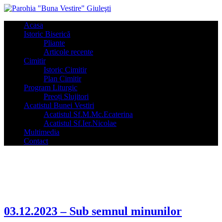
Acasa
Istoric Biserică
Pliante
Articole recente
Cimitir
Istoric Cimitir
Plan Cimitir
Program Liturgic
Preoți Slujitori
Acatistul Bunei Vestiri
Acatistul Sf.M.Mc.Ecaterina
Acatistul Sf.Ier.Nicolae
Multimedia
Contact
Hramurile Parohiei: Buna Vestire, Sf.M.Mc.
Ecaterina şi Sf.Ier. Nicolae
03.12.2023 – Sub semnul minunilor