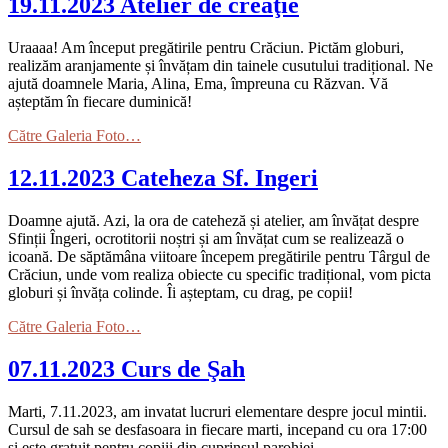
19.11.2023 Atelier de creaţie
Uraaaa! Am început pregătirile pentru Crăciun. Pictăm globuri,
realizăm aranjamente și învățam din tainele cusutului tradițional. Ne
ajută doamnele Maria, Alina, Ema, împreuna cu Răzvan. Vă
așteptăm în fiecare duminică!
Către Galeria Foto…
12.11.2023 Cateheza Sf. Ingeri
Doamne ajută. Azi, la ora de cateheză și atelier, am învățat despre
Sfinții Îngeri, ocrotitorii noștri și am învățat cum se realizează o
icoană. De săptămâna viitoare începem pregătirile pentru Târgul de
Crăciun, unde vom realiza obiecte cu specific tradițional, vom picta
globuri și învăța colinde. Îi așteptam, cu drag, pe copii!
Către Galeria Foto…
07.11.2023 Curs de Şah
Marti, 7.11.2023, am invatat lucruri elementare despre jocul mintii.
Cursul de sah se desfasoara in fiecare marti, incepand cu ora 17:00
si este gratuit pentru copiii din cuprinsul parohiei.