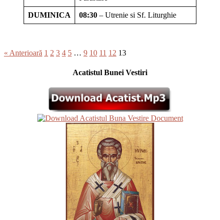
DUMINICA
08:30
– Utrenie si Sf. Liturghie
« Anterioară
1
2
3
4
5
…
9
10
11
12
13
Acatistul Bunei Vestiri