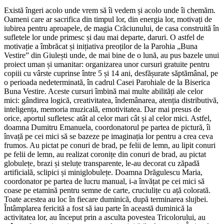
Există îngeri acolo unde vrem să îi vedem și acolo unde îi chemăm.
Oameni care ar sacrifica din timpul lor, din energia lor, motivați de
iubirea pentru aproapele, de magia Crăciunului, de casa construită în
sufletele lor unde primesc și dau mai departe, daruri. O astfel de
motivație a îmbrăcat și inițiativa preoților de la Parohia „Buna
Vestire” din Giulești unde, de mai bine de o lună, au pus bazele unui
proiect uman și umanitar: organizarea unor cursuri gratuite pentru
copiii cu vârste cuprinse între 5 și 14 ani, desfășurate săptămânal, pe
o perioada nedeterminată, în cadrul Casei Parohiale de la Biserica
Buna Vestire. Aceste cursuri îmbină mai multe abilități ale celor
mici: gândirea logică, creativitatea, îndemânarea, atenția distributivă,
inteligența, memoria muzicală, emotivitatea. Dar mai presus de
orice, aportul sufletesc atât al celor mari cât și al celor mici. Astfel,
doamna Dumitru Emanuela, coordonatorul pe partea de pictură, îi
învață pe cei mici să se bazeze pe imaginația lor pentru a crea ceva
frumos. Au pictat pe conuri de brad, pe felii de lemn, au lipit conuri
pe felii de lemn, au realizat coronițe din conuri de brad, au pictat
globulețe, brazi și steluțe transparente, le-au decorat cu zăpadă
artificială, sclipici și miniglobulețe. Doamna Drăgulescu Maria,
coordonator pe partea de lucru manual, i-a învățat pe cei mici să
coase pe etamină pentru semne de carte, cruciulițe cu ață colorată.
Toate acestea au loc în fiecare duminică, după terminarea slujbei.
Întâmplarea fericită a fost să iau parte în această duminică la
activitatea lor, au început prin a asculta povestea Tricolorului, au