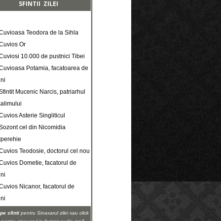
SFINTII ZILEI
. Cuvioasa Teodora de la Sihla
 Cuvios Or
 Cuviosi 10.000 de pustnici Tibei
. Cuvioasa Potamia, facatoarea de
ni
 Sfintit Mucenic Narcis, patriarhul
salimului
 Cuvios Asterie Singliticul
 Sozont cel din Nicomidia
 Iperehie
. Cuvios Teodosie, doctorul cel nou
. Cuvios Dometie, facatorul de
ni
 Cuvios Nicanor, facatorul de
ni
pe sfinti
pentru Sinaxarul zilei sau click