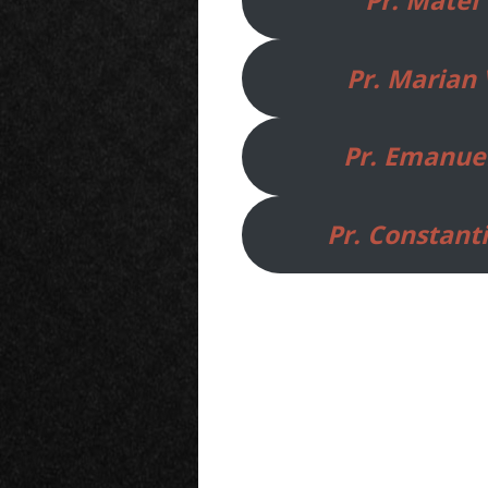
Pr. Matei
Pr. Marian
Pr. Emanue
Pr. Constant