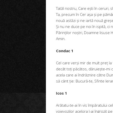
Tatăl nostru, Care ești în ceruri, 
Ta, precum în Cer așa și pe pă­mâ
nouă astăzi și ne iartă nouă greșel
Și nu ne duce pe noi în ispită, ci 
Părinților noștri, Doamne Iisuse 
Amin.
Condac 1
Cel care verși mir de mult preț la
decât toți păcătos, dăruiește-mi c
acela care ai îndrăznire către D
să cânt ție: Bucură-te, Sfinte Ier
Icos 1
Arătatu-te-ai în vis împăratului 
voievozilor acelora l-ai îngrozit p