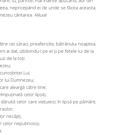
ânare, tu, părinte, mai înainte apucând, aur din
 aceea, nepricepând ei de unde se făcea aceasta,
ezeu cântarea: Aliluia!
ătre cei săraci, preafericite, bătrânului noaptea,
ni ai dat, izbăvindu-l pe el și pe fetele lui de la
i de la toți:
nezeu;
cunoștinței Lui;
lor lui Dumnezeu;
care aleargă către tine;
mpuținată celor lipsiți;
ăruită celor care viețuiesc în lipsă pe pământ;
racilor;
r necăjiți;
r celor neputincioși;
a;