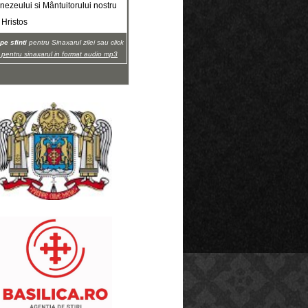
ezeului si Mântuitorului nostru
 Hristos
pe sfinti
pentru Sinaxarul zilei sau click
i pentru sinaxarul in format audio mp3