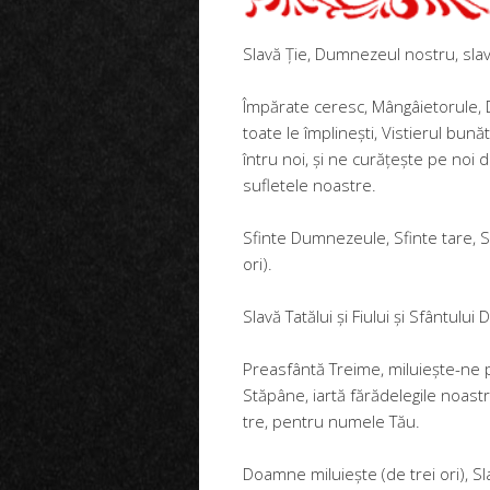
Slavă Ție, Dumnezeul nostru, slav
Împărate ceresc, Mângâieto­rule, 
toate le îm­plinești, Vistierul bună
întru noi, și ne curățește pe noi 
sufletele noastre.
Sfinte Dumnezeule, Sfinte tare, S
ori).
Slavă Tatălui și Fiului și Sfântului
Preasfântă Treime, miluiește-ne 
Stăpâne, iartă fărădelegile noastr
tre, pentru numele Tău.
Doamne miluiește (de trei ori), S