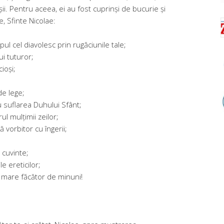
ii. Pentru aceea, ei au fost cuprinși de bucurie și
ie, Sfinte Nicolae:
pul cel diavolesc prin rugăciunile tale;
ui tuturor;
ioși;
de lege;
cu suflarea Duhului Sfânt;
ul mulțimii zeilor;
 vorbitor cu îngerii;
 cuvinte;
e ereticilor;
, mare făcător de minuni!