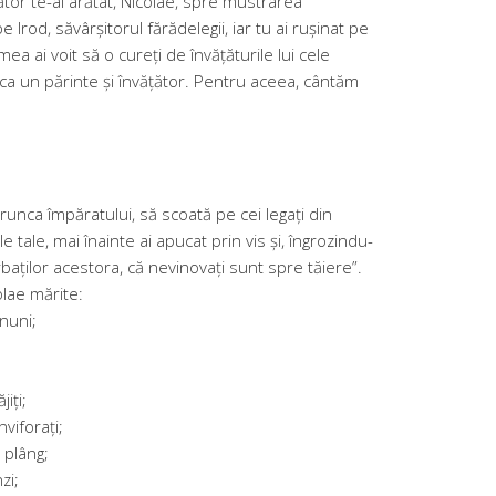
tor te-ai arătat, Nicolae, spre mustrarea
e Irod, săvârșitorul fărădelegii, iar tu ai rușinat pe
mea ai voit să o cureți de învățăturile lui cele
 ca un părinte și învățător. Pentru aceea, cântăm
unca împăratului, să scoată pe cei legați din
e tale, mai înainte ai apucat prin vis și, îngrozindu-
bărbaților acestora, că nevinovați sunt spre tăiere”.
olae mărite:
nuni;
iți;
nviforați;
 plâng;
zi;