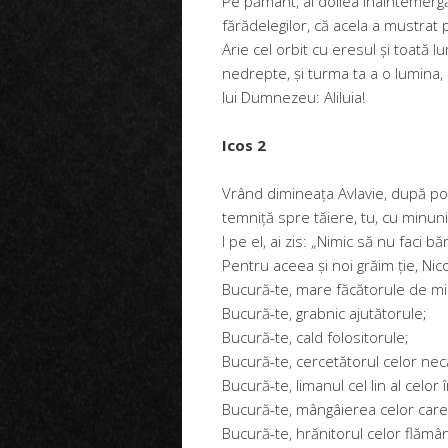
Pe pământ, al doilea Înaintemergă
fărădelegilor, că acela a mustrat p
Arie cel orbit cu eresul și toată lu
nedrepte, și turma ta a o lumina,
lui Dumnezeu: Aliluia!
Icos 2
Vrând dimineața Avlavie, după por
temniță spre tăiere, tu, cu minunil
l pe el, ai zis: „Nimic să nu faci 
Pentru aceea și noi grăim ție, Nic
Bucură-te, mare făcătorule de mi
Bucură-te, grabnic ajutătorule;
Bucură-te, cald folositorule;
Bucură-te, cercetătorul celor necăj
Bucură-te, limanul cel lin al celor î
Bucură-te, mângâierea celor care
Bucură-te, hrănitorul celor flămân