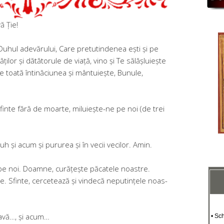
ă Ție!
Duhul adevărului, Care pretutindenea ești și pe
tăților și dătătorule de viață, vino și Te sălășluiește
de toată întinăciunea și mântuiește, Bunule,
finte fără de moarte, miluiește-ne pe noi (de trei
 Duh și acum și pururea și în vecii vecilor. Amin.
pe noi. Doam­ne, curățește păcatele noastre.
e. Sfinte, cercetează și vin­decă neputințele noas­
lavă…, și acum…
• Sc