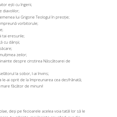
tor ești cu îngerii;
 diavolilor;
asemenea lui Grigorie Teologul în preoție;
impreună vorbitorule;
e;
 tai eresurile;
ă cu dânșii;
păcare;
mulțimea zeilor;
 dinainte despre cinstirea Născătoarei de
lătorul la sobor, l-ai învins;
a le-ai oprit de la împreunarea cea desfrânată;
, mare făcător de minuni!
ae, deși pe fecioarele acelea voia tatăl lor să le