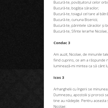
Bucură-te, povățuitorul celor orbi
Bucură-te, bogăția săracilor;
Bucură-te, toiagul cel tare al bătrâ
Bucură-te, cununa Bisericii;
Bucură-te, părintele săracilor și 
Bucură-te, Sfinte Ierarhe Nicolae
Condac 3
Am auzit, Nicolae, de minunile tal
fiind cuprins, ce am a răspunde nu
luminează-mi mintea ca să cânt l
Icos 3
Arhanghelii cu îngerii se minuneaz
Dumnezeu, apostolii și prorocii s
tine au nădejde. Pentru aceasta și
Nicolae: