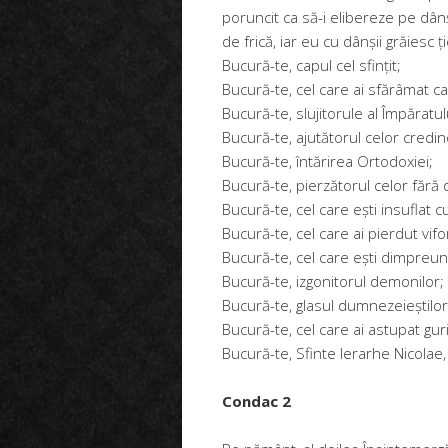
poruncit ca să-i elibereze pe dânș
de frică, iar eu cu dânșii grăiesc ț
Bucură-te, capul cel sfințit;
Bucură-te, cel care ai sfărâmat ca
Bucură-te, slujitorule al Împăratul
Bucură-te, ajutătorul celor credinc
Bucură-te, întărirea Ortodoxiei;
Bucură-te, pierzătorul celor fără 
Bucură-te, cel care ești insuflat 
Bucură-te, cel care ai pierdut vifor
Bucură-te, cel care ești dimpreună
Bucură-te, izgonitorul demonilor;
Bucură-te, glasul dumnezeieștilor
Bucură-te, cel care ai astupat guril
Bucură-te, Sfinte Ierarhe Nicolae
Condac 2