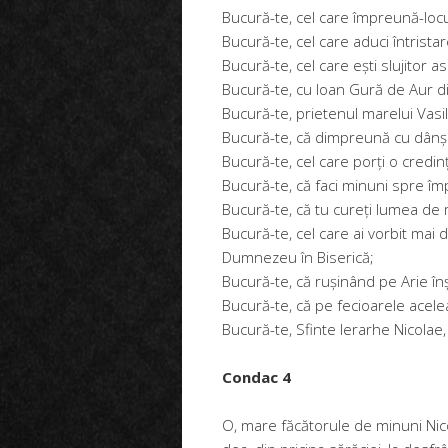
Bucură-te, cel care împreună-locui
Bucură-te, cel care aduci întristare
Bucură-te, cel care ești slujitor 
Bucură-te, cu Ioan Gură de Aur d
Bucură-te, prietenul marelui Vasil
Bucură-te, că dimpreună cu dânșii
Bucură-te, cel care porți o credinț
Bucură-te, că faci minuni spre îm
Bucură-te, că tu cureți lumea de 
Bucură-te, cel care ai vorbit mai
Dumnezeu în Biserică;
Bucură-te, că rușinând pe Arie înșe
Bucură-te, că pe fecioarele acele
Bucură-te, Sfinte Ierarhe Nicolae
Condac 4
O, mare făcătorule de minuni Nicol