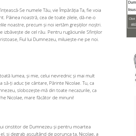
Dumn
sfin­țească-Se numele Tău, vie Împărăția Ta, fie voia
Iisus
nt. Pâinea noastră, cea de toate zilele, dă-ne-o
Click
ile noastre, precum și noi iertăm greșiților noș­tri.
aic
ne izbăvește de cel rău. Pentru rugăciunile Sfinților
Hristoase, Fiul lui Dumnezeu, miluiește-ne pe noi.
 toată lumea, și mie, celui nevrednic și mai mult
a să-ți aduc ție cântare, Părinte Nicolae. Tu, ca
umnezeu, slobozește-mă din toate necazurile, ca
arhe Nicolae, mare făcător de minuni!
celui cinstitor de Dumnezeu și pentru moartea
e el, și degrab ascultând de porunca ta, Nicolae, a