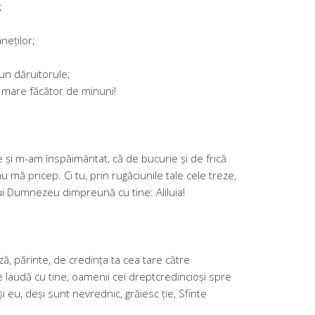
;
neților;
bun dăruitorule;
, mare făcător de minuni!
e și m-am înspăimântat, că de bucurie și de frică
 mă pricep. Ci tu, prin rugăciunile tale cele treze,
ui Dumnezeu dimpreună cu tine: Aliluia!
ă, părinte, de credința ta cea tare către
e laudă cu tine, oamenii cei dreptcredincioși spre
 eu, deși sunt nevrednic, grăiesc ție, Sfinte