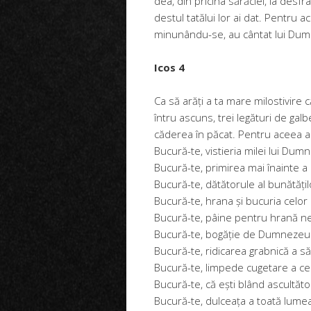
dea, din pricina sărăciei, la desfr
destul tatălui lor ai dat. Pentru
minunându-se, au cântat lui Dumn
Icos 4
Ca să arăți a ta mare milostivire c
întru ascuns, trei legături de galbe
căderea în păcat. Pentru aceea auz
Bucură-te, vistieria milei lui Dum
Bucură-te, primirea mai înainte a 
Bucură-te, dătătorule al bunătăți
Bucură-te, hrana și bucuria celor 
Bucură-te, pâine pentru hrană neî
Bucură-te, bogăție de Dumnezeu d
Bucură-te, ridicarea grabnică a să
Bucură-te, limpede cugetare a celo
Bucură-te, că ești blând ascultăto
Bucură-te, dulceața a toată lume