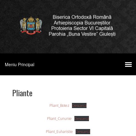
Pliante
Pliant_Botez
Descarcă
Pliant_Cununie
Descarcă
Pliant_Euharistie
Descarcă