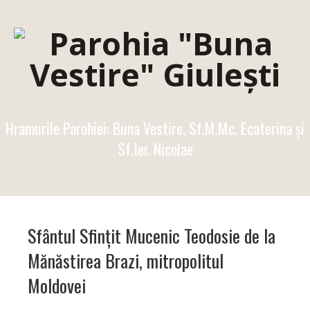
Hramurile Parohiei: Buna Vestire, Sf.M.Mc. Ecaterina şi
Sf.Ier. Nicolae
Sfântul Sfințit Mucenic Teodosie de la
Mănăstirea Brazi, mitropolitul
Moldovei