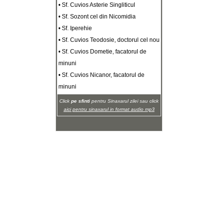
• Sf. Cuvios Asterie Singliticul
• Sf. Sozont cel din Nicomidia
• Sf. Iperehie
• Sf. Cuvios Teodosie, doctorul cel nou
• Sf. Cuvios Dometie, facatorul de
minuni
• Sf. Cuvios Nicanor, facatorul de
minuni
Click
pe sfinti
pentru Sinaxarul zilei sau click
aici pentru sinaxarul in format audio mp3