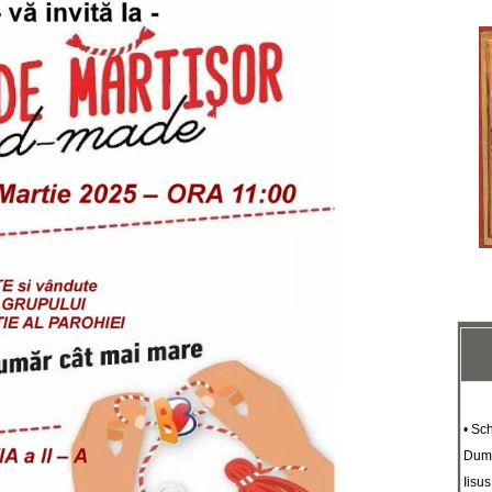
• Sc
Dumn
Iisus