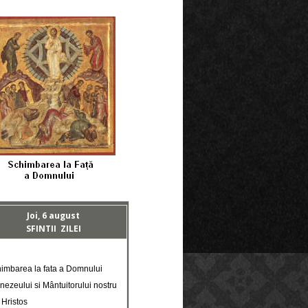
Joi, 6 august
SFINTII ZILEI
himbarea la fata a Domnului
ezeului si Mântuitorului nostru
 Hristos