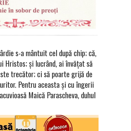
sârdie s-a mântuit cel după chip; că,
i Hristos; şi lucrând, ai învăţat să
este trecător; ci să poarte grijă de
uritor. Pentru aceasta şi cu îngerii
eacuvioasă Maică Parascheva, duhul