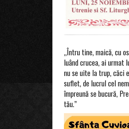
,,Întru tine, maică, cu o
luând crucea, ai urmat lu
nu se uite la trup, căci 
suflet, de lucrul cel nem
împreună se bucură, Pr
tău.”