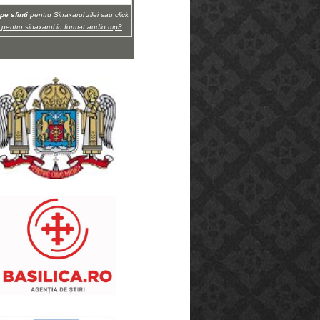
pe sfinti
pentru Sinaxarul zilei sau click
i pentru sinaxarul in format audio mp3