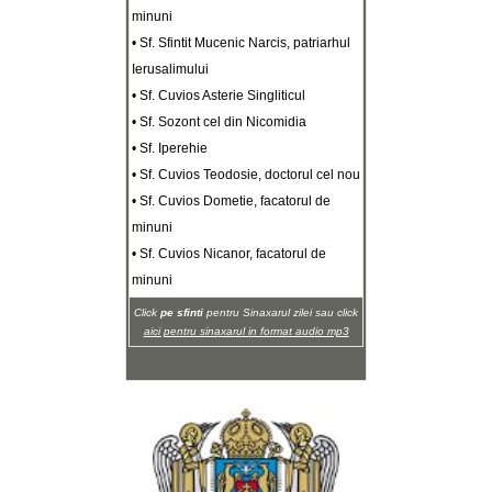
minuni
• Sf. Sfintit Mucenic Narcis, patriarhul
Ierusalimului
• Sf. Cuvios Asterie Singliticul
• Sf. Sozont cel din Nicomidia
• Sf. Iperehie
• Sf. Cuvios Teodosie, doctorul cel nou
• Sf. Cuvios Dometie, facatorul de
minuni
• Sf. Cuvios Nicanor, facatorul de
minuni
Click
pe sfinti
pentru Sinaxarul zilei sau click
aici pentru sinaxarul in format audio mp3