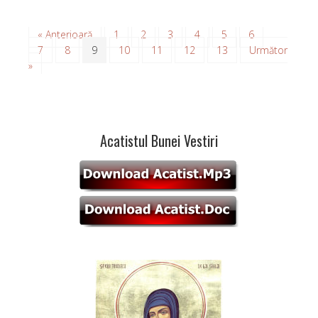
« Anterioară
1
2
3
4
5
6
7
8
9
10
11
12
13
Următor
»
Acatistul Bunei Vestiri