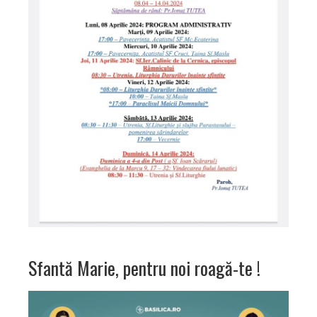
Sfantă Marie, pentru noi roagă-te !