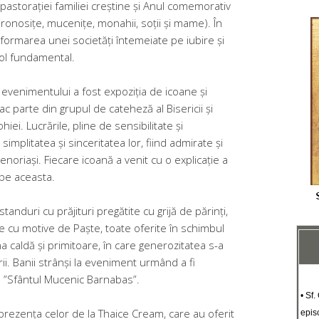
 pastorației familiei creștine și Anul comemorativ
ironosițe, mucenițe, monahii, soții și mame). În
n formarea unei societăți întemeiate pe iubire și
rol fundamental.
 evenimentului a fost expoziția de icoane și
fac parte din grupul de cateheză al Bisericii și
iei. Lucrările, pline de sensibilitate și
simplitatea și sinceritatea lor, fiind admirate și
 enoriași. Fiecare icoană a venit cu o explicație a
 pe aceasta.
anduri cu prăjituri pregătite cu grijă de părinți,
cu motive de Paște, toate oferite în schimbul
a caldă și primitoare, în care generozitatea s-a
rii. Banii strânși la eveniment urmând a fi
al ”Sfântul Mucenic Barnabas”.
• Sf.
prezența celor de la Thaice Cream, care au oferit
epis