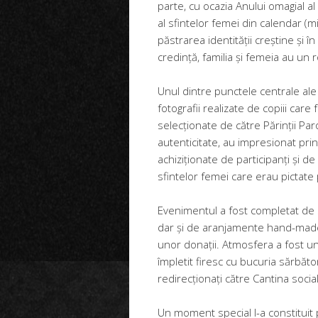
parte, cu ocazia Anului omagial al
al sfintelor femei din calendar (m
păstrarea identității creștine și î
credință, familia și femeia au un 
Unul dintre punctele centrale ale
fotografii realizate de copiii care 
selecționate de către Părinții Paroh
autenticitate, au impresionat prin 
achiziționate de participanți și de
sfintelor femei care erau pictate
Evenimentul a fost completat de st
dar și de aranjamente hand-made 
unor donații. Atmosfera a fost un
împletit firesc cu bucuria sărbăto
redirecționați către Cantina soci
Un moment special l-a constituit 