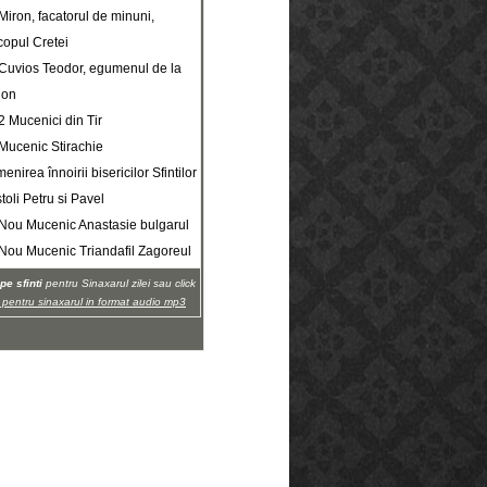
 Miron, facatorul de minuni,
copul Cretei
. Cuvios Teodor, egumenul de la
non
 2 Mucenici din Tir
 Mucenic Stirachie
enirea înnoirii bisericilor Sfintilor
toli Petru si Pavel
. Nou Mucenic Anastasie bulgarul
. Nou Mucenic Triandafil Zagoreul
pe sfinti
pentru Sinaxarul zilei sau click
i pentru sinaxarul in format audio mp3