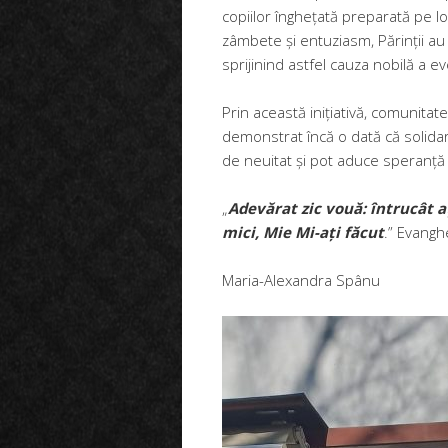
copiilor înghețată preparată pe lo
zâmbete și entuziasm, Părinții au p
sprijinind astfel cauza nobilă a 
Prin această inițiativă, comunitat
demonstrat încă o dată că solida
de neuitat și pot aduce speranț
„
Adevărat zic vouă: întrucât aț
mici, Mie Mi-ați făcut
.” Evangh
Maria-Alexandra Spânu