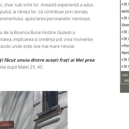
c, chiar sub ochii lor. Această experiență a adus
• Sf.
utut, la rândul lor, să contribuie prin donații,
epis
evenimentului: ajutorarea persoanelor nevoiașe.
• Sf
Oro
ea de la Biserica Buna Vestire Giulești a
• Sf.
ritatea, implicarea și credința pot crea momente
• Sf.
ă acolo unde este cea mai mare nevoie.
• Pom
Apos
i făcut unuia dintre acești frați ai Mei prea
• Sf
elia după Matei 25, 40
• Sf
Click
aic