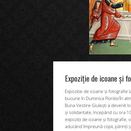
Expoziție de icoane și 
Expoziție de icoane și fotografie l
bucurie în Duminica FloriilorÎn atm
Buna Vestire Giulești a devenit lo
și solidaritate, începând cu ora 
expoziții de icoane și fotografie, 
aducând împreună copii, părinți și