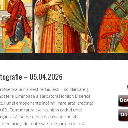
fotografie – 05.04.2026
a Biserica Buna Vestire Giulești – solidaritate și
osfera luminoasă a sărbătorii Floriilor, Biserica
cul unei emoționante întâlniri între artă, credință
10.00. Comunitatea s-a reunit în cadrul unei
organizată, pe de o parte, cu scop caritabil,
 credincioși de toate vârstele, iar pe de altă