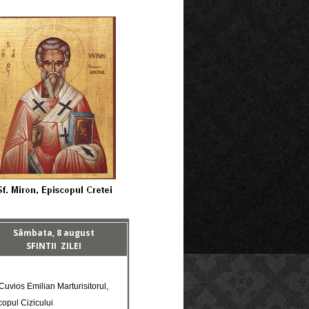
Sâmbata, 8 august
SFINTII ZILEI
 Cuvios Emilian Marturisitorul,
copul Cizicului