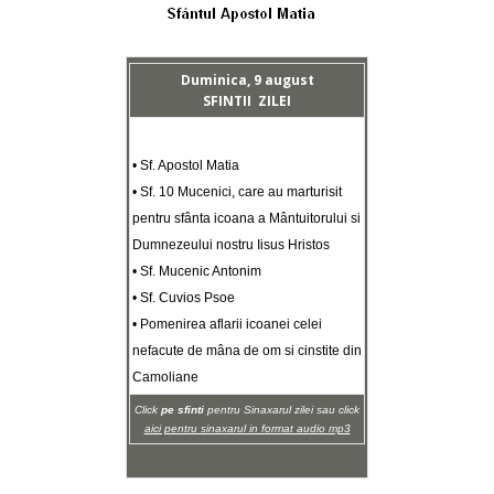
Duminica, 9 august
SFINTII ZILEI
• Sf. Apostol Matia
• Sf. 10 Mucenici, care au marturisit
pentru sfânta icoana a Mântuitorului si
Dumnezeului nostru Iisus Hristos
• Sf. Mucenic Antonim
• Sf. Cuvios Psoe
• Pomenirea aflarii icoanei celei
nefacute de mâna de om si cinstite din
Camoliane
Click
pe sfinti
pentru Sinaxarul zilei sau click
aici pentru sinaxarul in format audio mp3