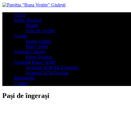
Acasa
Istoric Biserică
Pliante
Articole recente
Cimitir
Istoric Cimitir
Plan Cimitir
Program Liturgic
Preoți Slujitori
Acatistul Bunei Vestiri
Acatistul Sf.M.Mc.Ecaterina
Acatistul Sf.Ier.Nicolae
Multimedia
Contact
Pași de îngerași