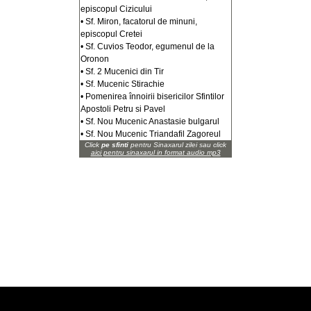
episcopul Cizicului
• Sf. Miron, facatorul de minuni,
episcopul Cretei
• Sf. Cuvios Teodor, egumenul de la
Oronon
• Sf. 2 Mucenici din Tir
• Sf. Mucenic Stirachie
• Pomenirea înnoirii bisericilor Sfintilor
Apostoli Petru si Pavel
• Sf. Nou Mucenic Anastasie bulgarul
• Sf. Nou Mucenic Triandafil Zagoreul
Click
pe sfinti
pentru Sinaxarul zilei sau click
aici pentru sinaxarul in format audio mp3