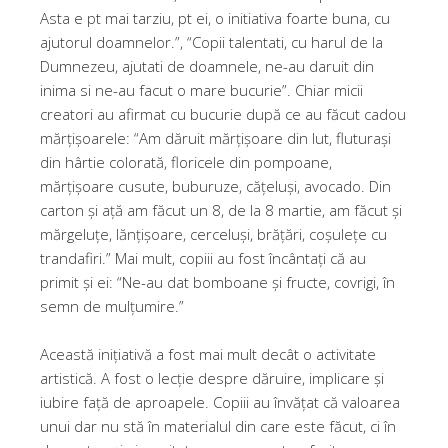
Asta e pt mai tarziu, pt ei, o initiativa foarte buna, cu
ajutorul doamnelor.”, “Copii talentati, cu harul de la
Dumnezeu, ajutati de doamnele, ne-au daruit din
inima si ne-au facut o mare bucurie”. Chiar micii
creatori au afirmat cu bucurie după ce au făcut cadou
mărțișoarele: “Am dăruit mărțișoare din lut, fluturași
din hârtie colorată, floricele din pompoane,
mărțișoare cusute, buburuze, cățeluși, avocado. Din
carton și ață am făcut un 8, de la 8 martie, am făcut și
mărgeluțe, lănțișoare, cerceluși, brățări, coșulețe cu
trandafiri.” Mai mult, copiii au fost încântați că au
primit și ei: “Ne-au dat bomboane și fructe, covrigi, în
semn de mulțumire.”
Această inițiativă a fost mai mult decât o activitate
artistică. A fost o lecție despre dăruire, implicare și
iubire față de aproapele. Copiii au învățat că valoarea
unui dar nu stă în materialul din care este făcut, ci în