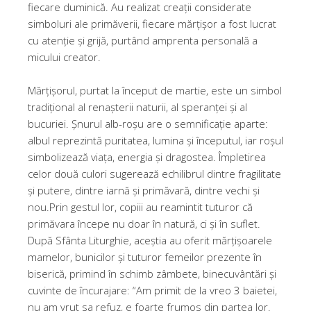
fiecare duminică. Au realizat creații considerate
simboluri ale primăverii, fiecare mărțișor a fost lucrat
cu atenție și grijă, purtând amprenta personală a
micului creator.
Mărțișorul, purtat la început de martie, este un simbol
tradițional al renașterii naturii, al speranței și al
bucuriei. Șnurul alb-roșu are o semnificație aparte:
albul reprezintă puritatea, lumina și începutul, iar roșul
simbolizează viața, energia și dragostea. Împletirea
celor două culori sugerează echilibrul dintre fragilitate
și putere, dintre iarnă și primăvară, dintre vechi și
nou.Prin gestul lor, copiii au reamintit tuturor că
primăvara începe nu doar în natură, ci și în suflet.
După Sfânta Liturghie, aceștia au oferit mărțișoarele
mamelor, bunicilor și tuturor femeilor prezente în
biserică, primind în schimb zâmbete, binecuvântări și
cuvinte de încurajare: “Am primit de la vreo 3 baietei,
nu am vrut sa refuz, e foarte frumos din partea lor.