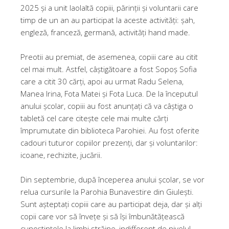
2025 și a unit laolaltă copiii, părinții și voluntarii care
timp de un an au participat la aceste activități: șah,
engleză, franceză, germană, activități hand made.
Preotii au premiat, de asemenea, copiii care au citit
cel mai mult. Astfel, câștigătoare a fost Sopoș Sofia
care a citit 30 cărți, apoi au urmat Radu Selena,
Manea Irina, Fota Matei și Fota Luca. De la începutul
anului școlar, copiii au fost anunțați că va câștiga o
tabletă cel care citește cele mai multe cărți
împrumutate din biblioteca Parohiei. Au fost oferite
cadouri tuturor copiilor prezenți, dar și voluntarilor:
icoane, rechizite, jucării.
Din septembrie, după începerea anului școlar, se vor
relua cursurile la Parohia Bunavestire din Giulești.
Sunt așteptați copiii care au participat deja, dar și alți
copii care vor să învețe și să își îmbunătățească
cunoștințele la limbi străine, indifferent de nivelul