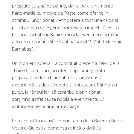
pregătite cu grijă de părinți, dar și de aranjamente
hand-made cu motive de Paște, toate oferite în
schimbul unor donații. Atmosfera a fost una caldă și
primitoare, în care generozitatea s-a împletit firesc cu
bucuria sărbătorii. Banii strânși la eveniment urmând
a fi redirecționați către Cantina social ”Sfântul Mucenic
Barnabas”.
Un moment special l-a constituit prezența celor de la
Thaice Cream, care au oferit copiilor înghețată
preparată pe loc, chiar sub ochii lor. Această
experiență a adus zâmbete și entuziasm, Părinții au
putut, la rândul lor, să contribuie prin donații,
sprijinind astfel cauza nobilă a evenimentului:
ajutorarea persoanelor nevoiașe.
Prin această inițiativă, comunitatea de la Biserica Buna
Vestire Giulești a demonstrat încă o dată că