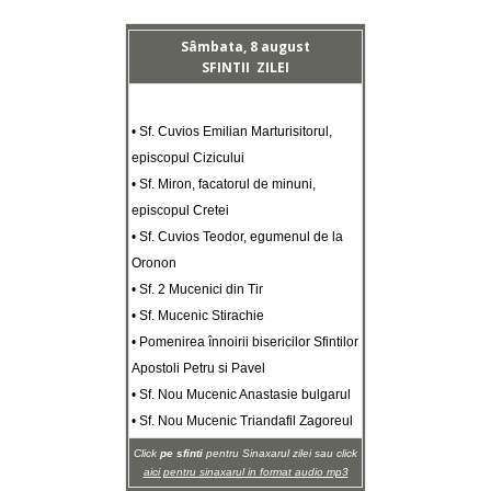
Sâmbata, 8 august
SFINTII ZILEI
• Sf. Cuvios Emilian Marturisitorul,
episcopul Cizicului
• Sf. Miron, facatorul de minuni,
episcopul Cretei
• Sf. Cuvios Teodor, egumenul de la
Oronon
• Sf. 2 Mucenici din Tir
• Sf. Mucenic Stirachie
• Pomenirea înnoirii bisericilor Sfintilor
Apostoli Petru si Pavel
• Sf. Nou Mucenic Anastasie bulgarul
• Sf. Nou Mucenic Triandafil Zagoreul
Click
pe sfinti
pentru Sinaxarul zilei sau click
aici pentru sinaxarul in format audio mp3