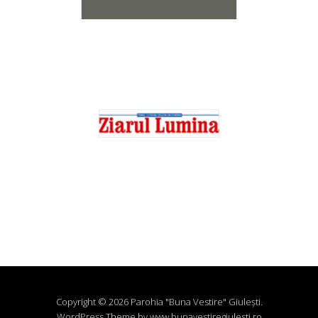
Copyright © 2026 Parohia "Buna Vestire" Giuleşti.
WordPress Theme by www.bunavestiregiulesti.ro