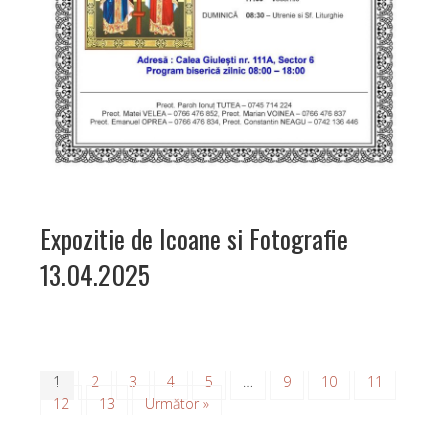
Expozitie de Icoane si Fotografie
13.04.2025
1
2
3
4
5
…
9
10
11
12
13
Următor »