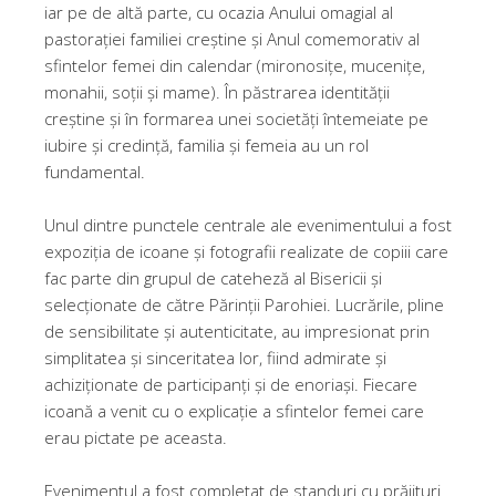
iar pe de altă parte, cu ocazia Anului omagial al
pastorației familiei creștine și Anul comemorativ al
sfintelor femei din calendar (mironosițe, mucenițe,
monahii, soții și mame). În păstrarea identității
creștine și în formarea unei societăți întemeiate pe
iubire și credință, familia și femeia au un rol
fundamental.
Unul dintre punctele centrale ale evenimentului a fost
expoziția de icoane și fotografii realizate de copiii care
fac parte din grupul de cateheză al Bisericii și
selecționate de către Părinții Parohiei. Lucrările, pline
de sensibilitate și autenticitate, au impresionat prin
simplitatea și sinceritatea lor, fiind admirate și
achiziționate de participanți și de enoriași. Fiecare
icoană a venit cu o explicație a sfintelor femei care
erau pictate pe aceasta.
Evenimentul a fost completat de standuri cu prăjituri