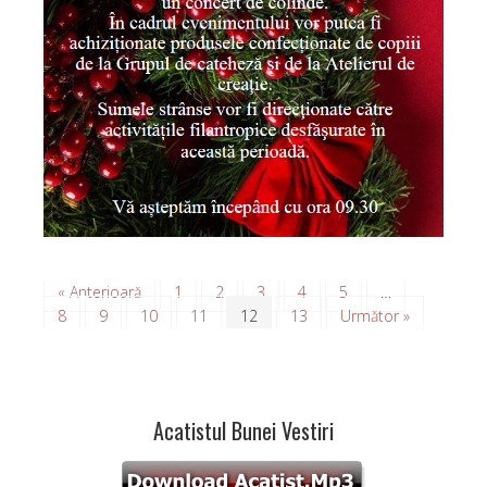
« Anterioară
1
2
3
4
5
…
8
9
10
11
12
13
Următor »
Acatistul Bunei Vestiri