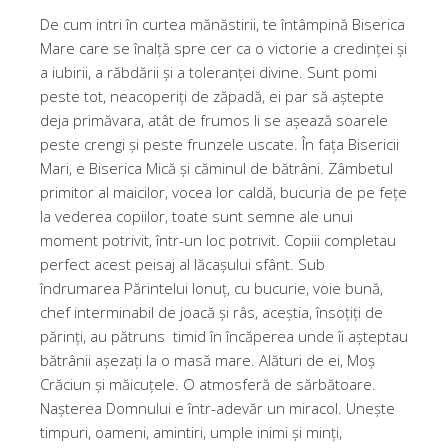
De cum intri în curtea mănăstirii, te întâmpină Biserica
Mare care se înalță spre cer ca o victorie a credinței și
a iubirii, a răbdării și a toleranței divine. Sunt pomi
peste tot, neacoperiți de zăpadă, ei par să aștepte
deja primăvara, atât de frumos li se așează soarele
peste crengi și peste frunzele uscate. În fața Bisericii
Mari, e Biserica Mică și căminul de bătrâni. Zâmbetul
primitor al maicilor, vocea lor caldă, bucuria de pe fețe
la vederea copiilor, toate sunt semne ale unui
moment potrivit, într-un loc potrivit. Copiii completau
perfect acest peisaj al lăcașului sfânt. Sub
îndrumarea Părintelui Ionuț, cu bucurie, voie bună,
chef interminabil de joacă și râs, aceștia, însoțiți de
părinți, au pătruns timid în încăperea unde îi așteptau
bătrânii așezați la o masă mare. Alături de ei, Moș
Crăciun și măicuțele. O atmosferă de sărbătoare.
Nașterea Domnului e într-adevăr un miracol. Unește
timpuri, oameni, amintiri, umple inimi și minți,