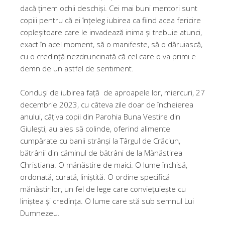
dacă ținem ochii deschiși. Cei mai buni mentori sunt
copiii pentru că ei înțeleg iubirea ca fiind acea fericire
copleșitoare care le invadează inima și trebuie atunci,
exact în acel moment, să o manifeste, să o dăruiască,
cu o credință nezdruncinată că cel care o va primi e
demn de un astfel de sentiment.
Conduși de iubirea față de aproapele lor, miercuri, 27
decembrie 2023, cu câteva zile doar de încheierea
anului, câțiva copii din Parohia Buna Vestire din
Giulești, au ales să colinde, oferind alimente
cumpărate cu banii strânși la Târgul de Crăciun,
bătrânii din căminul de bătrâni de la Mănăstirea
Christiana. O mănăstire de maici. O lume închisă,
ordonată, curată, liniștită. O ordine specifică
mănăstirilor, un fel de lege care conviețuiește cu
liniștea și credința. O lume care stă sub semnul Lui
Dumnezeu.