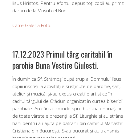
Iisus Hristos. Pentru efortul depus toți copii au primit
daruri de la Moșul cel Bun.
Către Galeria Foto…
17.12.2023 Primul târg caritabil în
parohia Buna Vestire Giulesti.
În duminica Sf. Strămoși după trup ai Domnului Iisus,
copiii înscriși la activitățile susținute de parohie, șah,
atelier şi muzică, şi-au expus creațiile artistice în
cadrul târgului de Crăciun organizat în curtea bisericii
parohiale. Au cântat colinde spre bucuria enoriașilor
de toate vârstele prezenți la Sf. Liturghie şi au strâns
bani pentru a-i ajuta pe bătrânii din căminul Mânăstirii
Cristiana din București. S-au bucurat şi au transmis
bucurie tuturor celor prezenți.