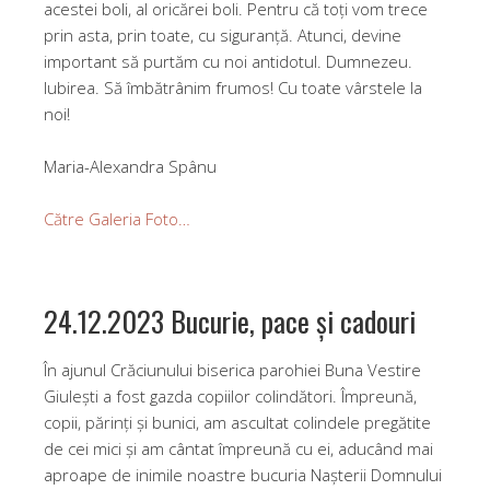
acestei boli, al oricărei boli. Pentru că toți vom trece
prin asta, prin toate, cu siguranță. Atunci, devine
important să purtăm cu noi antidotul. Dumnezeu.
Iubirea. Să îmbătrânim frumos! Cu toate vârstele la
noi!
Maria-Alexandra Spânu
Către Galeria Foto…
24.12.2023 Bucurie, pace şi cadouri
În ajunul Crăciunului biserica parohiei Buna Vestire
Giulești a fost gazda copiilor colindători. Împreună,
copii, părinți şi bunici, am ascultat colindele pregătite
de cei mici şi am cântat împreună cu ei, aducând mai
aproape de inimile noastre bucuria Nașterii Domnului