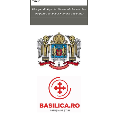
minuni
Click
pe sfinti
pentru Sinaxarul zilei sau click
aici pentru sinaxarul in format audio mp3