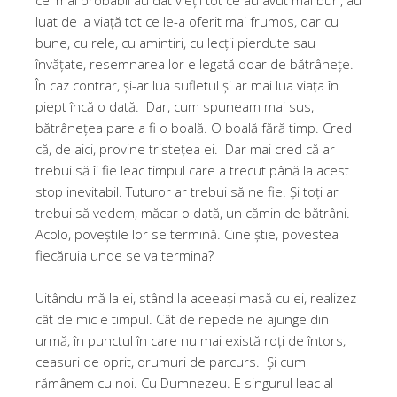
luat de la viață tot ce le-a oferit mai frumos, dar cu
bune, cu rele, cu amintiri, cu lecții pierdute sau
învățate, resemnarea lor e legată doar de bătrânețe.
În caz contrar, și-ar lua sufletul și ar mai lua viața în
piept încă o dată. Dar, cum spuneam mai sus,
bătrânețea pare a fi o boală. O boală fără timp. Cred
că, de aici, provine tristețea ei. Dar mai cred că ar
trebui să îi fie leac timpul care a trecut până la acest
stop inevitabil. Tuturor ar trebui să ne fie. Și toți ar
trebui să vedem, măcar o dată, un cămin de bătrâni.
Acolo, poveștile lor se termină. Cine știe, povestea
fiecăruia unde se va termina?
Uitându-mă la ei, stând la aceeași masă cu ei, realizez
cât de mic e timpul. Cât de repede ne ajunge din
urmă, în punctul în care nu mai există roți de întors,
ceasuri de oprit, drumuri de parcurs. Și cum
rămânem cu noi. Cu Dumnezeu. E singurul leac al