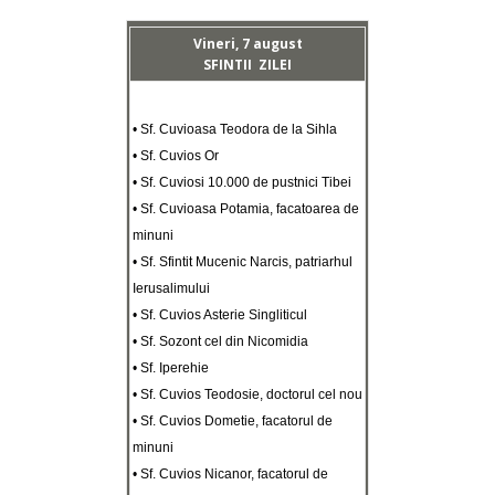
Vineri, 7 august
SFINTII ZILEI
• Sf. Cuvioasa Teodora de la Sihla
• Sf. Cuvios Or
• Sf. Cuviosi 10.000 de pustnici Tibei
• Sf. Cuvioasa Potamia, facatoarea de
minuni
• Sf. Sfintit Mucenic Narcis, patriarhul
Ierusalimului
• Sf. Cuvios Asterie Singliticul
• Sf. Sozont cel din Nicomidia
• Sf. Iperehie
• Sf. Cuvios Teodosie, doctorul cel nou
• Sf. Cuvios Dometie, facatorul de
minuni
• Sf. Cuvios Nicanor, facatorul de