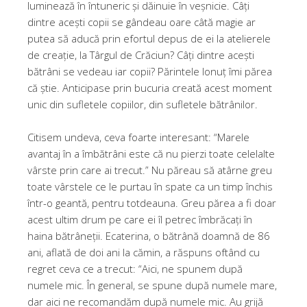
luminează în întuneric și dăinuie în veșnicie. Câți
dintre acești copii se gândeau oare câtă magie ar
putea să aducă prin efortul depus de ei la atelierele
de creație, la Târgul de Crăciun? Câți dintre acești
bătrâni se vedeau iar copii? Părintele Ionuț îmi părea
că știe. Anticipase prin bucuria creată acest moment
unic din sufletele copiilor, din sufletele bătrânilor.
Citisem undeva, ceva foarte interesant: “Marele
avantaj în a îmbătrâni este că nu pierzi toate celelalte
vârste prin care ai trecut.” Nu păreau să atârne greu
toate vârstele ce le purtau în spate ca un timp închis
într-o geantă, pentru totdeauna. Greu părea a fi doar
acest ultim drum pe care ei îl petrec îmbrăcați în
haina bătrâneții. Ecaterina, o bătrână doamnă de 86
ani, aflată de doi ani la cămin, a răspuns oftând cu
regret ceva ce a trecut: “Aici, ne spunem după
numele mic. În general, se spune după numele mare,
dar aici ne recomandăm după numele mic. Au grijă