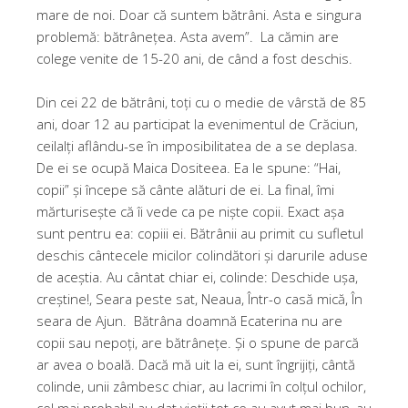
mare de noi. Doar că suntem bătrâni. Asta e singura
problemă: bătrânețea. Asta avem”. La cămin are
colege venite de 15-20 ani, de când a fost deschis.
Din cei 22 de bătrâni, toți cu o medie de vârstă de 85
ani, doar 12 au participat la evenimentul de Crăciun,
ceilalți aflându-se în imposibilitatea de a se deplasa.
De ei se ocupă Maica Dositeea. Ea le spune: “Hai,
copii” și începe să cânte alături de ei. La final, îmi
mărturisește că îi vede ca pe niște copii. Exact așa
sunt pentru ea: copiii ei. Bătrânii au primit cu sufletul
deschis cântecele micilor colindători și darurile aduse
de aceștia. Au cântat chiar ei, colinde: Deschide ușa,
creștine!, Seara peste sat, Neaua, Într-o casă mică, În
seara de Ajun. Bătrâna doamnă Ecaterina nu are
copii sau nepoți, are bătrânețe. Și o spune de parcă
ar avea o boală. Dacă mă uit la ei, sunt îngrijiți, cântă
colinde, unii zâmbesc chiar, au lacrimi în colțul ochilor,
cel mai probabil au dat vieții tot ce au avut mai bun, au