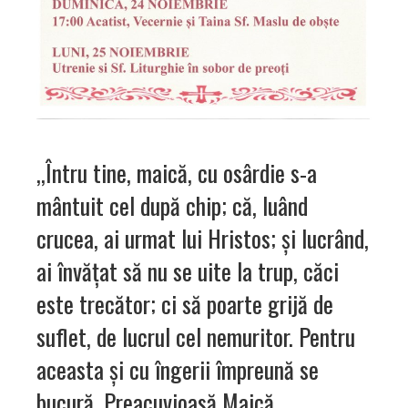
,,Întru tine, maică, cu osârdie s-a
mântuit cel după chip; că, luând
crucea, ai urmat lui Hristos; şi lucrând,
ai învăţat să nu se uite la trup, căci
este trecător; ci să poarte grijă de
suflet, de lucrul cel nemuritor. Pentru
aceasta şi cu îngerii împreună se
bucură, Preacuvioasă Maică