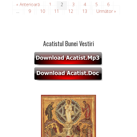
« Anterioară
1
2
3
4
5
6
…
9
10
11
12
13
Următor »
Acatistul Bunei Vestiri