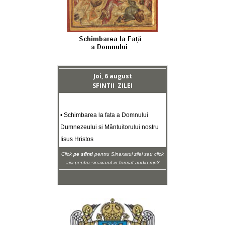
Joi, 6 august
SFINTII ZILEI
• Schimbarea la fata a Domnului
Dumnezeului si Mântuitorului nostru
Iisus Hristos
Click
pe sfinti
pentru Sinaxarul zilei sau click
aici pentru sinaxarul in format audio mp3