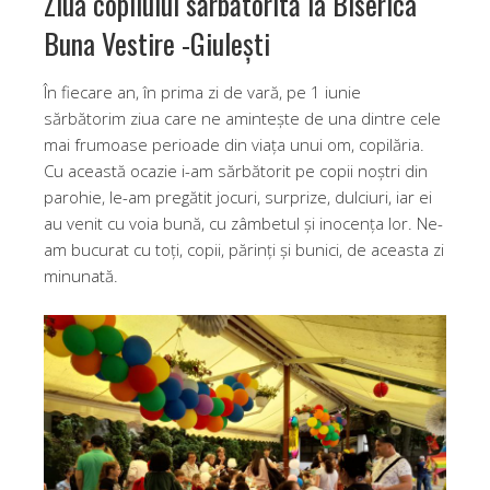
Ziua copilului sărbătorită la Biserica
Buna Vestire -Giulești
În fiecare an, în prima zi de vară, pe 1 iunie
sărbătorim ziua care ne amintește de una dintre cele
mai frumoase perioade din viața unui om, copilăria.
Cu această ocazie i-am sărbătorit pe copii noștri din
parohie, le-am pregătit jocuri, surprize, dulciuri, iar ei
au venit cu voia bună, cu zâmbetul și inocența lor. Ne-
am bucurat cu toți, copii, părinți și bunici, de aceasta zi
minunată.