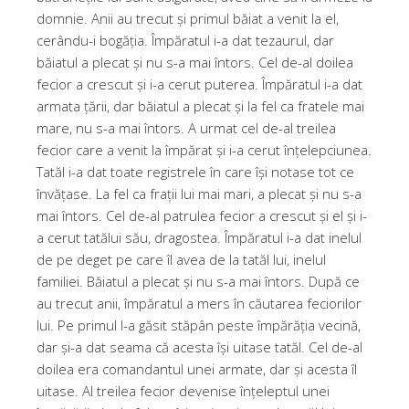
domnie. Anii au trecut și primul băiat a venit la el,
cerându-i bogăția. Împăratul i-a dat tezaurul, dar
băiatul a plecat și nu s-a mai întors. Cel de-al doilea
fecior a crescut și i-a cerut puterea. Împăratul i-a dat
armata țării, dar băiatul a plecat și la fel ca fratele mai
mare, nu s-a mai întors. A urmat cel de-al treilea
fecior care a venit la împărat și i-a cerut înțelepciunea.
Tatăl i-a dat toate registrele în care își notase tot ce
învățase. La fel ca frații lui mai mari, a plecat și nu s-a
mai întors. Cel de-al patrulea fecior a crescut și el și i-
a cerut tatălui său, dragostea. Împăratul i-a dat inelul
de pe deget pe care îl avea de la tatăl lui, inelul
familiei. Băiatul a plecat și nu s-a mai întors. După ce
au trecut anii, împăratul a mers în căutarea feciorilor
lui. Pe primul l-a găsit stăpân peste împărăția vecină,
dar și-a dat seama că acesta își uitase tatăl. Cel de-al
doilea era comandantul unei armate, dar și acesta îl
uitase. Al treilea fecior devenise înțeleptul unei