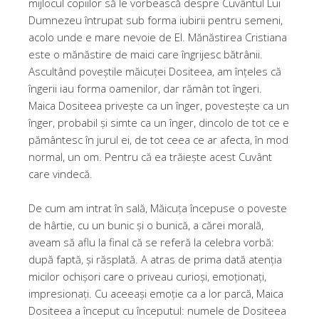
mijlocul copiilor să le vorbească despre Cuvântul Lui
Dumnezeu întrupat sub forma iubirii pentru semeni,
acolo unde e mare nevoie de El. Mănăstirea Cristiana
este o mănăstire de maici care îngrijesc bătrânii.
Ascultând poveștile măicuței Dositeea, am înțeles că
îngerii iau forma oamenilor, dar rămân tot îngeri.
Maica Dositeea privește ca un înger, povestește ca un
înger, probabil și simte ca un înger, dincolo de tot ce e
pământesc în jurul ei, de tot ceea ce ar afecta, în mod
normal, un om. Pentru că ea trăiește acest Cuvânt
care vindecă.
De cum am intrat în sală, Măicuța începuse o poveste
de hârtie, cu un bunic și o bunică, a cărei morală,
aveam să aflu la final că se referă la celebra vorbă:
după faptă, și răsplată. A atras de prima dată atenția
micilor ochișori care o priveau curioși, emoționați,
impresionați. Cu aceeași emoție ca a lor parcă, Maica
Dositeea a început cu începutul: numele de Dositeea