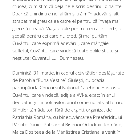
crucea, cum știm că deja ne e scris destinul dinainte.
Doar că unii dintre noi aflăm și trăim în adevăr și alții
străbat mai greu calea către el pentru că învață mai
greu să creadă. Viața e cale pentru cei care cred și e
școală pentru cei care nu cred. Și mai purtăm
Cuvântul care exprimă adevărul, care mângâie
sufletul, Cuvântul care vindecă toate bolile știute și
neștiute: Cuvântul Lui Dumnezeu.
Duminică, 31 martie, în cadrul activităților desfășurate
de Parohia “Buna Vestire” Giulești, cu ocazia
participării la Concursul Național Catehetic Hristos –
Cuvântul care vindecă, ediția a XVI-a, exact în anul
dedicat îngrijirii bolnavilor, anul comemorativ al tuturor
Sfinților tămăduitori fără de arginți, organizat de
Patriarhia Română, cu binecuvântarea Preafericitului
Părinte Daniel, Patriarhul Bisericii Ortodoxe Române,
Maica Dositeea de la Mănăstirea Cristiana, a venit în