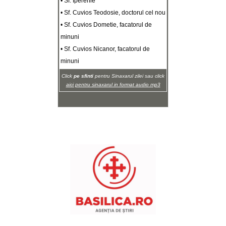
• Sf. Iperehie
• Sf. Cuvios Teodosie, doctorul cel nou
• Sf. Cuvios Dometie, facatorul de
minuni
• Sf. Cuvios Nicanor, facatorul de
minuni
Click
pe sfinti
pentru Sinaxarul zilei sau click
aici pentru sinaxarul in format audio mp3