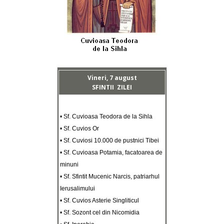
Vineri, 7 august
SFINTII ZILEI
• Sf. Cuvioasa Teodora de la Sihla
• Sf. Cuvios Or
• Sf. Cuviosi 10.000 de pustnici Tibei
• Sf. Cuvioasa Potamia, facatoarea de
minuni
• Sf. Sfintit Mucenic Narcis, patriarhul
Ierusalimului
• Sf. Cuvios Asterie Singliticul
• Sf. Sozont cel din Nicomidia