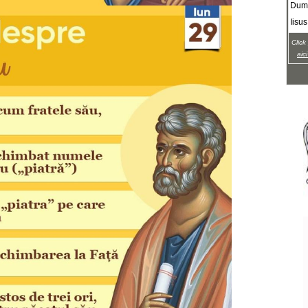
Dumn
Iisus
Click
aic