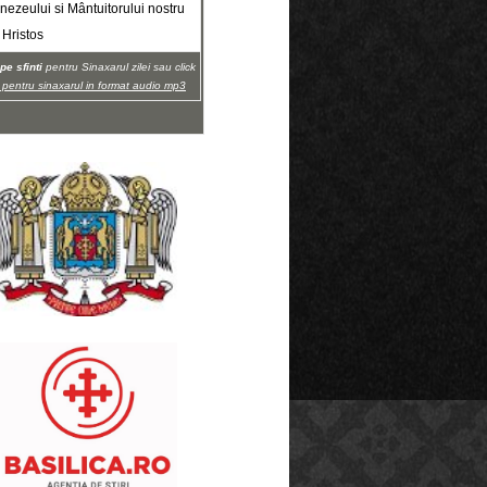
ezeului si Mântuitorului nostru
 Hristos
pe sfinti
pentru Sinaxarul zilei sau click
i pentru sinaxarul in format audio mp3