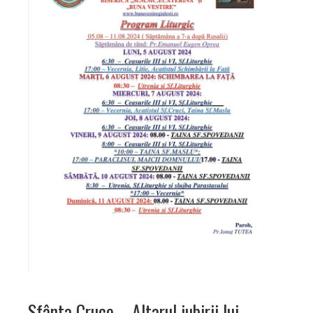
Sfânta Cruce – Altarul iubirii lui