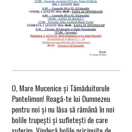
O, Mare Mucenice şi Tămăduitorule
Pantelimon! Roagă-te lui Dumnezeu
pentru noi şi nu lăsa să rămână în noi
bolile trupeşti şi sufleteşti de care
suferim. Vindecă bolile pricinuite de