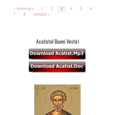
« Anterioară
1
2
3
4
5
6
7
8
Următor »
Acatistul Bunei Vestiri