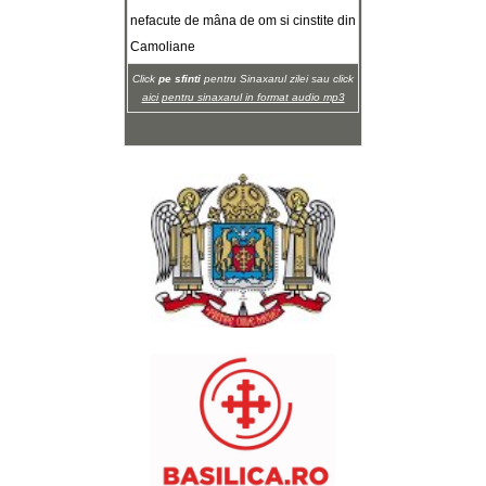
nefacute de mâna de om si cinstite din
Camoliane
Click
pe sfinti
pentru Sinaxarul zilei sau click
aici pentru sinaxarul in format audio mp3