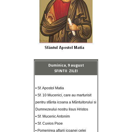
Duminica, 9 august
SFINTII ZILEI
• Sf. Apostol Matia
• Sf. 10 Mucenici, care au marturisit
pentru sfânta icoana a Mântuitorului si
Dumnezeului nostru Iisus Hristos
• Sf. Mucenic Antonim
• Sf. Cuvios Psoe
• Pomenirea aflarii icoanei celei