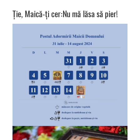
Ție, Maică-ți cer:Nu mă lăsa să pier!